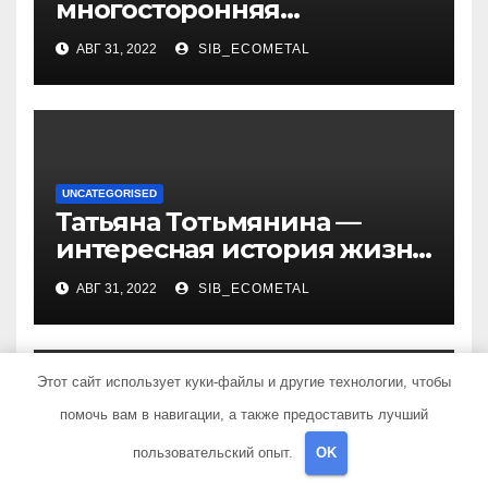
многосторонняя
талантливая российская
АВГ 31, 2022
SIB_ECOMETAL
актриса с богатой
биографией и успешной
карьерой
UNCATEGORISED
Татьяна Тотьмянина —
интересная история жизни
российской фигуристки
АВГ 31, 2022
SIB_ECOMETAL
Этот сайт использует куки-файлы и другие технологии, чтобы
помочь вам в навигации, а также предоставить лучший
UNCATEGORISED
пользовательский опыт.
OK
Удовиченко актриса