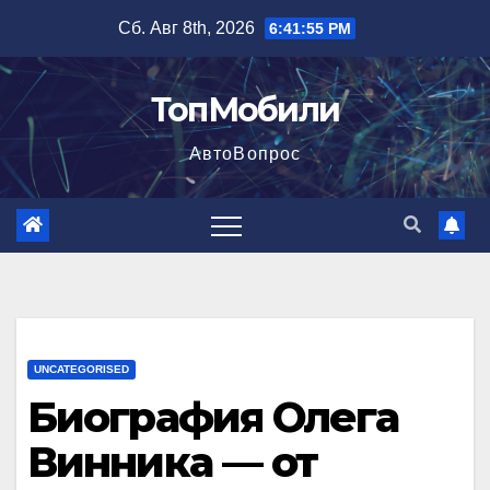
Перейти
Сб. Авг 8th, 2026
6:41:56 PM
к
содержимому
ТопМобили
АвтоВопрос
UNCATEGORISED
Биография Олега
Винника — от