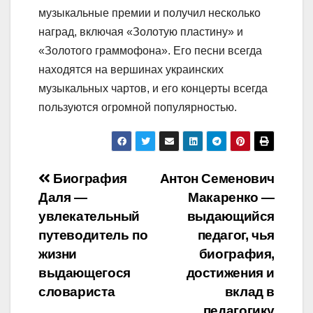
музыкальные премии и получил несколько
наград, включая «Золотую пластину» и
«Золотого граммофона». Его песни всегда
находятся на вершинах украинских
музыкальных чартов, и его концерты всегда
пользуются огромной популярностью.
Навигация
Биография
Антон Семенович
Даля —
Макаренко —
по
увлекательный
выдающийся
записям
путеводитель по
педагог, чья
жизни
биография,
выдающегося
достижения и
словариста
вклад в
педагогику