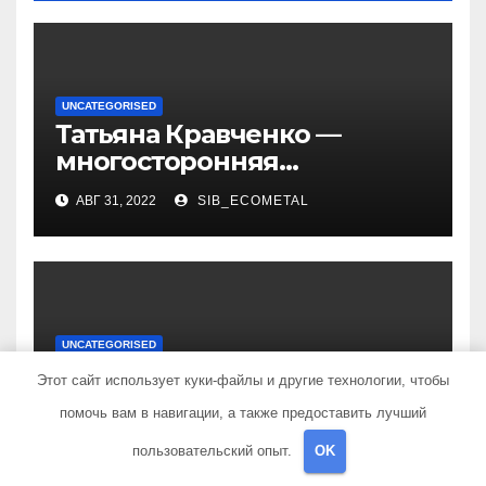
UNCATEGORISED
Татьяна Кравченко —
многосторонняя
талантливая российская
АВГ 31, 2022
SIB_ECOMETAL
актриса с богатой
биографией и успешной
карьерой
UNCATEGORISED
Татьяна Тотьмянина —
Этот сайт использует куки-файлы и другие технологии, чтобы
интересная история жизни
помочь вам в навигации, а также предоставить лучший
российской фигуристки
АВГ 31, 2022
SIB_ECOMETAL
пользовательский опыт.
OK