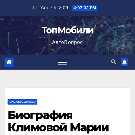
Перейти
Пт. Авг 7th, 2026
4:07:33 PM
к
содержимому
ТопМобили
АвтоВопрос
UNCATEGORISED
Биография
Климовой Марии