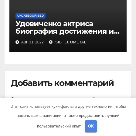
UNCATEGORISED
Удовиченко актриса
биография достижения и
интересные факты
АВГ 31, 2022
SIB_ECOMETAL
Добавить комментарий
Для отправки комментария вам необходимо
Этот сайт использует куки-файлы и другие технологии, чтобы
авторизоваться
.
помочь вам в навигации, а также предоставить лучший
пользовательский опыт.
OK