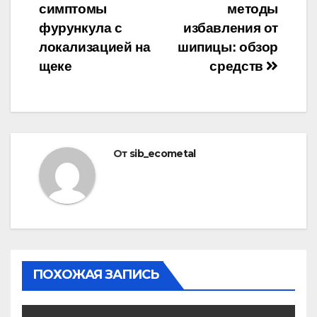
симптомы
методы
по
фурункула с
избавления от
записям
локализацией на
шипицы: обзор
щеке
средств
От
sib_ecometal
ПОХОЖАЯ ЗАПИСЬ