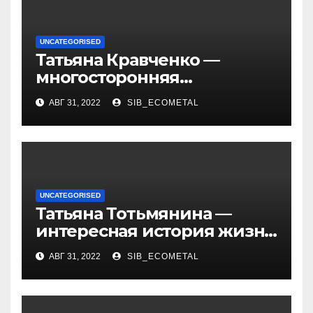
UNCATEGORISED
Татьяна Кравченко —
многосторонняя
талантливая российская
АВГ 31, 2022
SIB_ECOMETAL
актриса с богатой
биографией и успешной
карьерой
UNCATEGORISED
Татьяна Тотьмянина —
интересная история жизни
российской фигуристки
АВГ 31, 2022
SIB_ECOMETAL