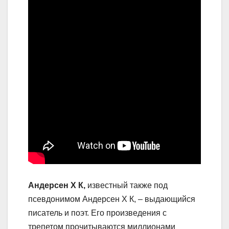
Андерсен Х К,
известный также под
псевдонимом Андерсен Х К, – выдающийся
писатель и поэт. Его произведения с
трепетом прочитываются миллионами