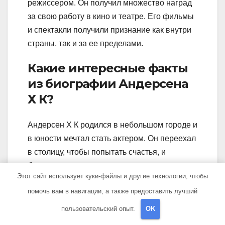
режиссером. Он получил множество наград
за свою работу в кино и театре. Его фильмы
и спектакли получили признание как внутри
страны, так и за ее пределами.
Какие интересные факты
из биографии Андерсена
Х К?
Андерсен Х К родился в небольшом городе и
в юности мечтал стать актером. Он переехал
в столицу, чтобы попытать счастья, и
благодаря своему таланту и упорству
Этот сайт использует куки-файлы и другие технологии, чтобы
добился успеха. Он работал с известными
помочь вам в навигации, а также предоставить лучший
режиссерами и актерами, снимался в
фильмах, которые стали культовыми в его
пользовательский опыт.
OK
стране.