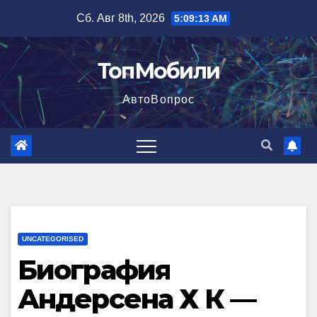
Перейти
Сб. Авг 8th, 2026
5:09:14 AM
к
содержимому
ТопМобили
АвтоВопрос
UNCATEGORISED
Биография
Андерсена Х К —