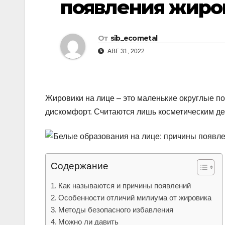
появления жиров
р
l
а
a
в
От
sib_ecometal
s
и
АВГ 31, 2022
s
т
n
ь
i
Жировики на лице – это маленькие округлые п
k
дискомфорт. Считаются лишь косметическим де
i
Содержание
Как называются и причины появлений
Особенности отличий милиума от жировика
Методы безопасного избавления
Можно ли давить