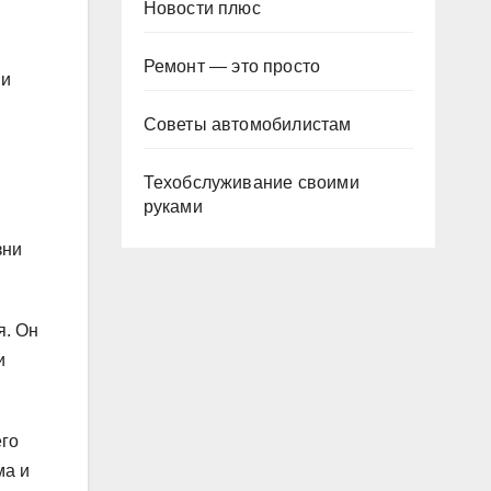
Новости плюс
Ремонт — это просто
 и
Советы автомобилистам
Техобслуживание своими
руками
.
зни
я. Он
и
его
ма и