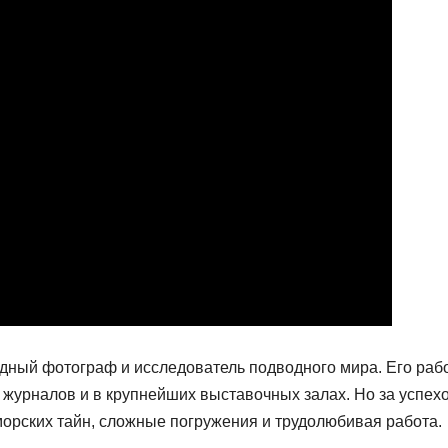
дный фотограф и исследователь подводного мира. Его раб
 журналов и в крупнейших выставочных залах. Но за успех
орских тайн, сложные погружения и трудолюбивая работа.