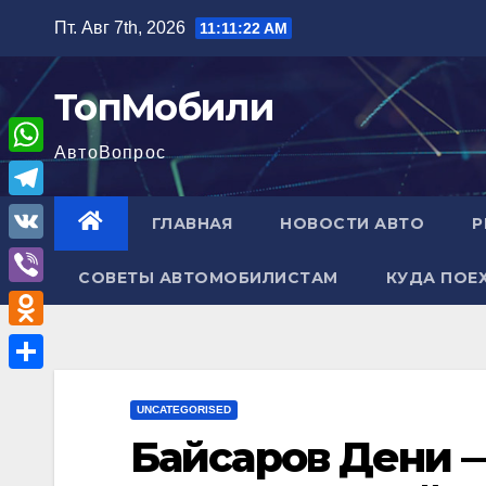
Перейти
Пт. Авг 7th, 2026
11:11:23 AM
к
содержимому
ТопМобили
АвтоВопрос
W
h
T
ГЛАВНАЯ
НОВОСТИ АВТО
Р
a
e
V
t
СОВЕТЫ АВТОМОБИЛИСТАМ
КУДА ПОЕ
l
K
V
s
e
i
A
O
g
b
p
d
r
О
e
p
n
UNCATEGORISED
a
т
r
Байсаров Дени 
o
m
п
k