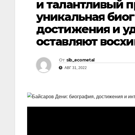
и талантливый п
р
l
а
уникальная био
a
в
достижения и у
s
и
оставляют восх
s
т
n
ь
i
От
sib_ecometal
k
АВГ 31, 2022
i