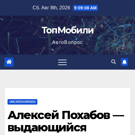
Перейти
Сб. Авг 8th, 2026
9:09:09 AM
к
содержимому
ТопМобили
АвтоВопрос
UNCATEGORISED
Алексей Похабов —
выдающийся