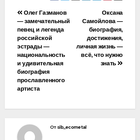
Навигация
Олег Газманов
Оксана
— замечательный
Самойлова —
по
певец и легенда
биография,
записям
российской
достижения,
эстрады —
личная жизнь —
национальность
всё, что нужно
и удивительная
знать
биография
прославленного
артиста
От
sib_ecometal