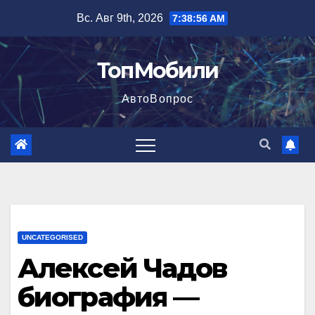
Перейти
Вс. Авг 9th, 2026
7:38:57 AM
к
содержимому
ТопМобили
АвтоВопрос
UNCATEGORISED
Алексей Чадов
биография —