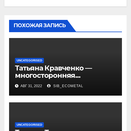
ПОХОЖАЯ ЗАПИСЬ
UNCATEGORISED
Татьяна Кравченко —
многосторонняя
талантливая российская
АВГ 31, 2022
SIB_ECOMETAL
актриса с богатой
биографией и успешной
карьерой
UNCATEGORISED