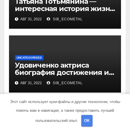
Татьяна Тотьмянина —
интересная история жизни
российской фигуристки
АВГ 31, 2022
SIB_ECOMETAL
UNCATEGORISED
Удовиченко актриса
биография достижения и
интересные факты
АВГ 31, 2022
SIB_ECOMETAL
Этот сайт использует куки-файлы и другие технологии, чтобы
помочь вам в навигации, а также предоставить лучший
Добавить комментарий
пользовательский опыт.
OK