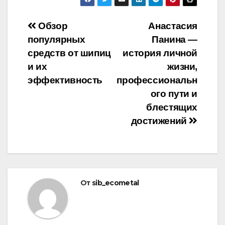
Навигация
Обзор
Анастасия
популярных
Панина —
по
средств от шипиц
история личной
записям
и их
жизни,
эффективность
профессиональн
ого пути и
блестящих
достижений
От
sib_ecometal