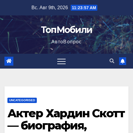
Перейти
Вс. Авг 9th, 2026
11:23:58 AM
к
содержимому
ТопМобили
АвтоВопрос
UNCATEGORISED
Актер Хардин Скотт
— биография,