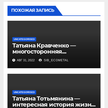
ПОХОЖАЯ ЗАПИСЬ
UNCATEGORISED
Татьяна Кравченко —
многосторонняя
талантливая российская
АВГ 31, 2022
SIB_ECOMETAL
актриса с богатой
биографией и успешной
карьерой
UNCATEGORISED
Татьяна Тотьмянина —
интересная история жизни