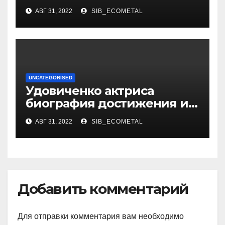
российской фигуристки
АВГ 31, 2022
SIB_ECOMETAL
UNCATEGORISED
Удовиченко актриса
биография достижения и
интересные факты
АВГ 31, 2022
SIB_ECOMETAL
Добавить комментарий
Для отправки комментария вам необходимо