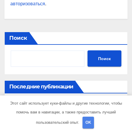
авторизоваться
.
Поиск
Поиск
Последние публикации
Этот сайт использует куки-файлы и другие технологии, чтобы
Что такое 3D-коврики для автомобиля и каково
их основное назначение
помочь вам в навигации, а также предоставить лучший
пользовательский опыт.
OK
Форматы онлайн-обучения для получения