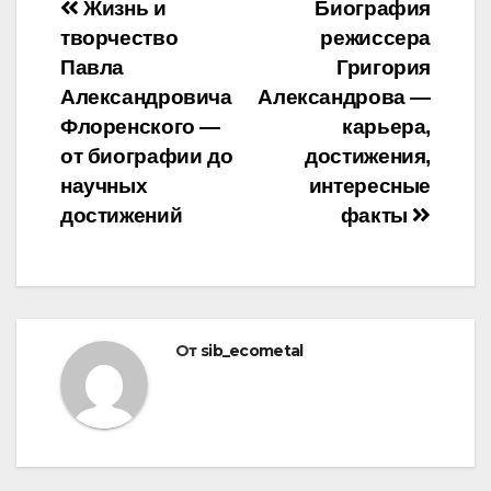
Навигация
Жизнь и
Биография
творчество
режиссера
по
Павла
Григория
записям
Александровича
Александрова —
Флоренского —
карьера,
от биографии до
достижения,
научных
интересные
достижений
факты
От
sib_ecometal