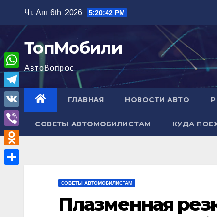
Перейти
Чт. Авг 6th, 2026
5:20:43 PM
к
содержимому
ТопМобили
АвтоВопрос
W
h
T
ГЛАВНАЯ
НОВОСТИ АВТО
Р
a
e
V
t
СОВЕТЫ АВТОМОБИЛИСТАМ
КУДА ПОЕ
l
K
V
s
e
i
A
O
g
b
p
d
r
О
e
p
n
СОВЕТЫ АВТОМОБИЛИСТАМ
a
т
r
Плазменная рез
o
m
п
k