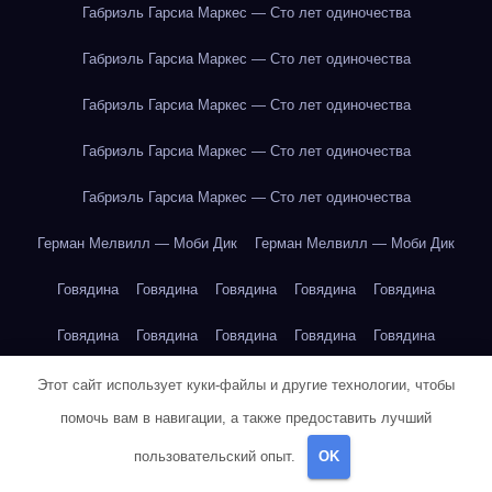
Габриэль Гарсиа Маркес — Сто лет одиночества
Габриэль Гарсиа Маркес — Сто лет одиночества
Габриэль Гарсиа Маркес — Сто лет одиночества
Габриэль Гарсиа Маркес — Сто лет одиночества
Габриэль Гарсиа Маркес — Сто лет одиночества
Герман Мелвилл — Моби Дик
Герман Мелвилл — Моби Дик
Говядина
Говядина
Говядина
Говядина
Говядина
Говядина
Говядина
Говядина
Говядина
Говядина
Говядина
Говядина
Говядина
Говядина
Говядина
Горох
Этот сайт использует куки-файлы и другие технологии, чтобы
помочь вам в навигации, а также предоставить лучший
Горох
Горох
Горох
Горох
Горох
Горох
Горох
Горох
пользовательский опыт.
OK
Горох
Горох
Груша
Груша
Груша
Груша
Груша
Груша