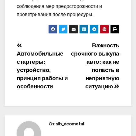
соблюдения мер предосторожности и
проветривания после процедуры.
Навигация
Важность
Автомобильные
срочного выкупа
по
стартеры:
авто: как не
записям
устройство,
попасть в
принцип работы и
неприятную
особенности
ситуацию
От
sib_ecometal