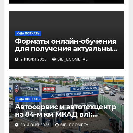
КУДА ПОЕХАТЬ
Форматы онлайн-обучения
для получения актуальных
профессий
2 ИЮЛЯ 2026
SIB_ECOMETAL
КУДА ПОЕХАТЬ
Автосервис и автотехцентр
на 84-м км МКАД вл1:
описание услуг и режим
23 ИЮНЯ 2026
SIB_ECOMETAL
работы