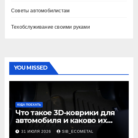
Советы автомобилистам
Техобслуживание своими руками
YOU MISSED
КУДА ПОЕХАТЬ
Что такое 3D-коврики для
автомобиля и каково их
основное назначение
31 ИЮЛЯ 2026
SIB_ECOMETAL