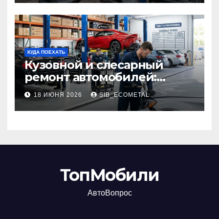
КУДА ПОЕХАТЬ
Кузовной и слесарный
ремонт автомобилей:
наличие оригинальных
18 ИЮНЯ 2026
SIB_ECOMETAL
запчастей производителя
и сроки выполнения работ
ТопМобили
АвтоВопрос