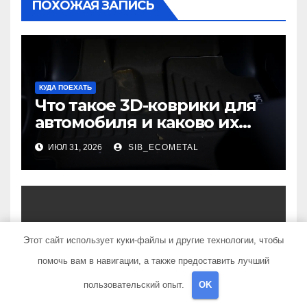
ПОХОЖАЯ ЗАПИСЬ
КУДА ПОЕХАТЬ
Что такое 3D-коврики для
автомобиля и каково их
основное назначение
ИЮЛ 31, 2026
SIB_ECOMETAL
КУДА ПОЕХАТЬ
Этот сайт использует куки-файлы и другие технологии, чтобы
Форматы онлайн-обучения
помочь вам в навигации, а также предоставить лучший
для получения актуальных
пользовательский опыт.
OK
профессий
ИЮЛ 2, 2026
SIB_ECOMETAL