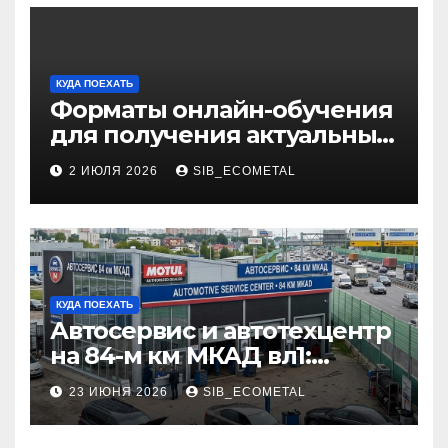
КУДА ПОЕХАТЬ
Форматы онлайн-обучения
для получения актуальных
профессий
2 ИЮЛЯ 2026
SIB_ECOMETAL
КУДА ПОЕХАТЬ
Автосервис и автотехцентр
на 84-м км МКАД вл1:
описание услуг и режим
23 ИЮНЯ 2026
SIB_ECOMETAL
работы