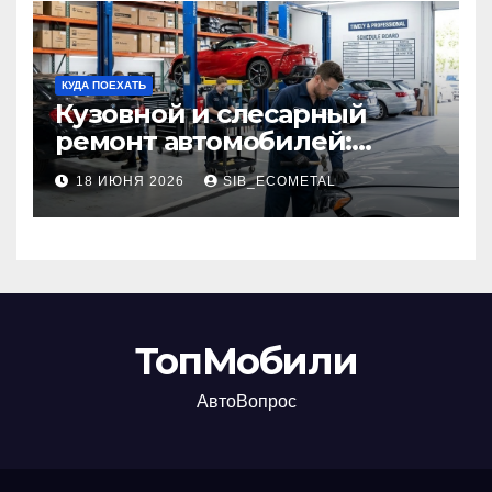
КУДА ПОЕХАТЬ
Кузовной и слесарный
ремонт автомобилей:
наличие оригинальных
18 ИЮНЯ 2026
SIB_ECOMETAL
запчастей производителя
и сроки выполнения работ
ТопМобили
АвтоВопрос