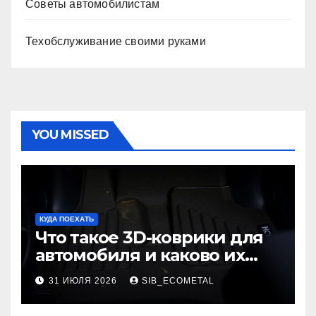
Советы автомобилистам
Техобслуживание своими руками
YOU MISSED
КУДА ПОЕХАТЬ
Что такое 3D-коврики для
автомобиля и каково их
основное назначение
31 ИЮЛЯ 2026
SIB_ECOMETAL