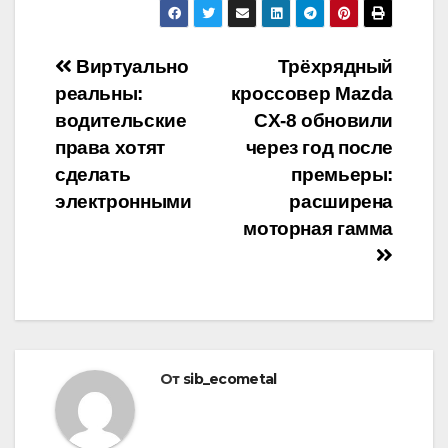
Навигация
Виртуально
Трёхрядный
реальны:
кроссовер Mazda
по
водительские
CX-8 обновили
записям
права хотят
через год после
сделать
премьеры:
электронными
расширена
моторная гамма
От
sib_ecometal